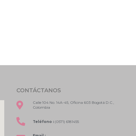
CONTÁCTANOS
Calle 104 No. 14A-45, Oficina 603 Bogotá D.C.,
Colombia
Teléfono :
(0571) 6181455
Email :