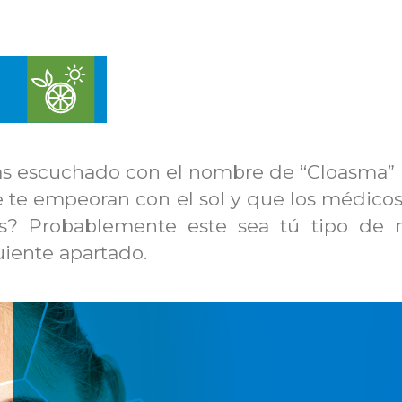
s escuchado con el nombre de “Cloasma”
 te empeoran con el sol y que los médico
as?
Probablemente este sea tú tipo de m
uiente apartado.