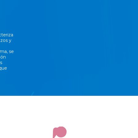
cteriza
azos y
sma, se
ión
es
 que