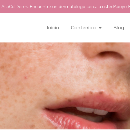
de AsoColDerma
Encuentre un dermatólogo cerca a usted
Apoyo E
Inicio
Contenido
Blog